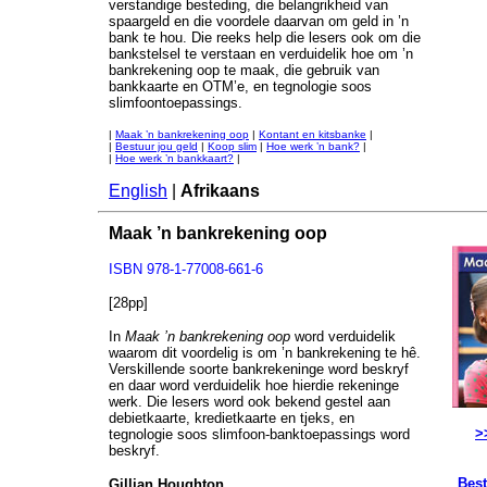
verstandige besteding, die belangrikheid van
spaargeld en die voordele daarvan om geld in ’n
bank te hou. Die reeks help die lesers ook om die
bankstelsel te verstaan en verduidelik hoe om ’n
bankrekening oop te maak, die gebruik van
bankkaarte en OTM’e, en tegnologie soos
slimfoontoepassings.
|
Maak ’n bankrekening oop
|
Kontant en kitsbanke
|
|
Bestuur jou geld
|
Koop slim
|
Hoe werk ’n bank?
|
|
Hoe werk ’n bankkaart?
|
English
|
Afrikaans
Maak ’n bankrekening oop
ISBN 978-1-77008-661-6
[28pp]
In
Maak ’n bankrekening oop
word verduidelik
waarom dit voordelig is om ’n bankrekening te hê.
Verskillende soorte bankrekeninge word beskryf
en daar word verduidelik hoe hierdie rekeninge
werk. Die lesers word ook bekend gestel aan
debietkaarte, kredietkaarte en tjeks, en
>
tegnologie soos slimfoon-banktoepassings word
beskryf.
Best
Gillian Houghton