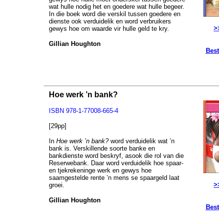
wat hulle nodig het en goedere wat hulle begeer.
In die boek word die verskil tussen goedere en
dienste ook verduidelik en word verbruikers
>
gewys hoe om waarde vir hulle geld te kry.
Gillian Houghton
Best
Hoe werk ’n bank?
ISBN 978-1-77008-665-4
[29pp]
In
Hoe werk ’n bank?
word verduidelik wat ’n
bank is. Verskillende soorte banke en
bankdienste word beskryf, asook die rol van die
Reserwebank. Daar word verduidelik hoe spaar-
en tjekrekeninge werk en gewys hoe
saamgestelde rente ’n mens se spaargeld laat
>
groei.
Gillian Houghton
Best