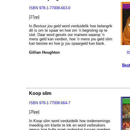
ISBN 978-1-77008-663-0
[27pp]
In
Bestuur jou geld
word verduidelik hoe belangrik
dit is om te spaar en hoe om ’n begroting op te
stel. Daar word gesels oor maniere waarop ’n
mens geld kan verdien, hoe ’n mens jou geld slim
kan bestee en hoe jy jou spaargeld kan bank.
>
Gillian Houghton
Best
Koop slim
ISBN 978-1-77008-664-7
[25pp]
In
Koop slim
word verduidelik hoe ondernemings
meeding om klante te lok en word verbruikers
gewys hoe hulle moet onderskei tussen goedere